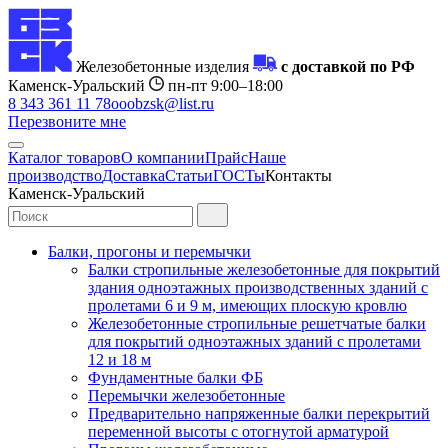
Железобетонные изделия
с доставкой по РФ
Каменск-Уральский
пн-пт 9:00–18:00
8 343 361 11 78
ooobzsk@list.ru
Перезвоните мне
Каталог товаров
О компании
Прайс
Наше
производство
Доставка
Статьи
ГОСТы
Контакты
Каменск-Уральский
Балки, прогоны и перемычки
Балки стропильные железобетонные для покрытий
здания одноэтажных производственных зданий с
пролетами 6 и 9 м, имеющих плоскую кровлю
Железобетонные стропильные решетчатые балки
для покрытий одноэтажных зданий с пролетами
12 и 18 м
Фундаментные балки ФБ
Перемычки железобетонные
Предварительно напряженные балки перекрытий
переменной высоты с отогнутой арматурой