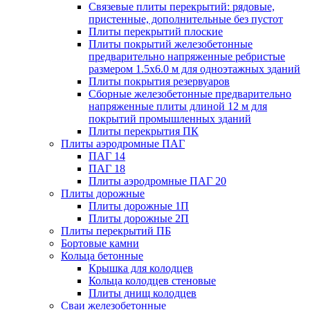
Связевые плиты перекрытий: рядовые,
пристенные, дополнительные без пустот
Плиты перекрытий плоские
Плиты покрытий железобетонные
предварительно напряженные ребристые
размером 1.5х6.0 м для одноэтажных зданий
Плиты покрытия резервуаров
Сборные железобетонные предварительно
напряженные плиты длиной 12 м для
покрытий промышленных зданий
Плиты перекрытия ПК
Плиты аэродромные ПАГ
ПАГ 14
ПАГ 18
Плиты аэродромные ПАГ 20
Плиты дорожные
Плиты дорожные 1П
Плиты дорожные 2П
Плиты перекрытий ПБ
Бортовые камни
Кольца бетонные
Крышка для колодцев
Кольца колодцев стеновые
Плиты днищ колодцев
Сваи железобетонные