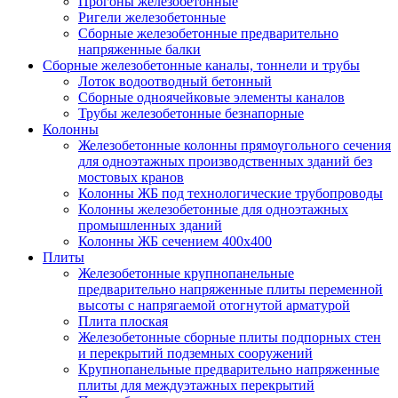
Прогоны железобетонные
Ригели железобетонные
Сборные железобетонные предварительно
напряженные балки
Сборные железобетонные каналы, тоннели и трубы
Лоток водоотводный бетонный
Сборные одноячейковые элементы каналов
Трубы железобетонные безнапорные
Колонны
Железобетонные колонны прямоугольного сечения
для одноэтажных производственных зданий без
мостовых кранов
Колонны ЖБ под технологические трубопроводы
Колонны железобетонные для одноэтажных
промышленных зданий
Колонны ЖБ сечением 400х400
Плиты
Железобетонные крупнопанельные
предварительно напряженные плиты переменной
высоты с напрягаемой отогнутой арматурой
Плита плоская
Железобетонные сборные плиты подпорных стен
и перекрытий подземных сооружений
Крупнопанельные предварительно напряженные
плиты для междуэтажных перекрытий