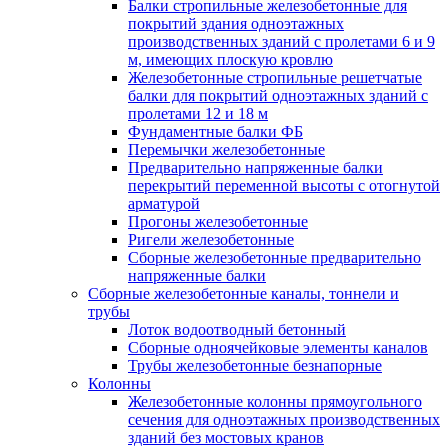
Балки стропильные железобетонные для
покрытий здания одноэтажных
производственных зданий с пролетами 6 и 9
м, имеющих плоскую кровлю
Железобетонные стропильные решетчатые
балки для покрытий одноэтажных зданий с
пролетами 12 и 18 м
Фундаментные балки ФБ
Перемычки железобетонные
Предварительно напряженные балки
перекрытий переменной высоты с отогнутой
арматурой
Прогоны железобетонные
Ригели железобетонные
Сборные железобетонные предварительно
напряженные балки
Сборные железобетонные каналы, тоннели и
трубы
Лоток водоотводный бетонный
Сборные одноячейковые элементы каналов
Трубы железобетонные безнапорные
Колонны
Железобетонные колонны прямоугольного
сечения для одноэтажных производственных
зданий без мостовых кранов