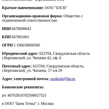
Краткое наименование
: ООО "БЗСК"
Организационно-правовая форма
: Общество с
ограниченной ответственностью
ИНН
6678098643
КПП
667801001
ОГРН
1 196658000560
Юридический адрес
: 623704, Свердловская область
г.Березовский, ул. Чапаева 42, оф. 6
Почтовый адрес
: 623704, Свердловская область,
г.Березовский, ул. Чапаева, 17 а/я 29
Адрес электронной почты
:
ooobzsk@list.ru
Банковские реквизиты
:
р/с 40702810702500027521
в ООО "Банк Точка" г. Москва